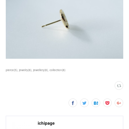
pierce
(
5
)
jewelry
(
8
)
jewellery
(
8
)
collection
(
8
)
ichipage